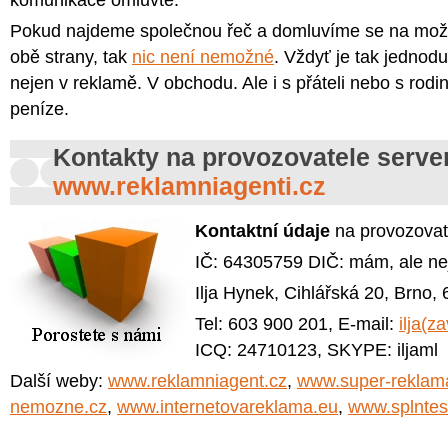
komunikace omluvte.
Pokud najdeme společnou řeč a domluvíme se na mož
obě strany, tak
nic není nemožné
. Vždyť je tak jedno
nejen v reklamě. V obchodu. Ale i s přáteli nebo s rodin
peníze.
Kontakty na provozovatele serve
www.reklamniagenti.cz
Kontaktní údaje
na provozovat
IČ: 64305759 DIČ: mám, ale n
Ilja Hynek, Cihlářská 20, Brno,
Tel: 603 900 201, E-mail:
ilja(z
ICQ: 24710123, SKYPE: iljaml
Další weby:
www.reklamniagent.cz
,
www.super-reklam
nemozne.cz
,
www.internetovareklama.eu
,
www.splntes