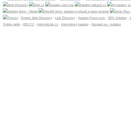
-
Dmegs Web Directory
-
Link Directory
-
Katalog-Firem.com
-
SEO Solution
-
Online radia
-
XEX.CZ
-
InternetLink.cz
-
Internetový katalog
-
Saspark.eu - katalog