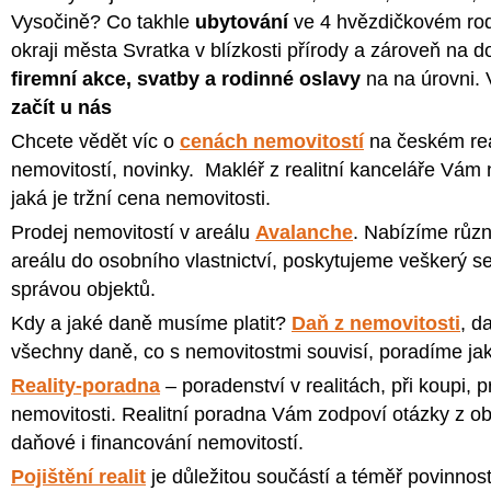
Vysočině? Co takhle
ubytování
ve 4 hvězdičkovém r
okraji města Svratka v blízkosti přírody a zároveň na 
firemní akce, svatby a rodinné oslavy
na na úrovni.
začít u nás
Chcete vědět víc o
cenách nemovitostí
na českém rea
nemovitostí, novinky. Makléř z realitní kanceláře Vám
jaká je tržní cena nemovitosti.
Prodej nemovitostí v areálu
Avalanche
. Nabízíme různ
areálu do osobního vlastnictví, poskytujeme veškerý s
správou objektů.
Kdy a jaké daně musíme platit?
Daň z nemovitosti
, d
všechny daně, co s nemovitostmi souvisí, poradíme jak
Reality-poradna
– poradenství v realitách, při koupi, p
nemovitosti. Realitní poradna Vám zodpoví otázky z obla
daňové i financování nemovitostí.
Pojištění realit
je důležitou součástí a téměř povinnost