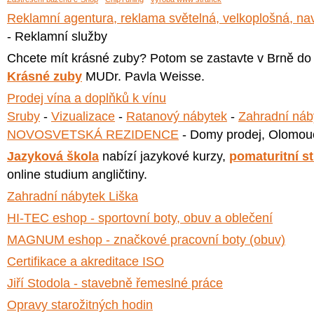
Reklamní agentura, reklama světelná, velkoplošná, na
- Reklamní služby
Chcete mít krásné zuby? Potom se zastavte v Brně do
Krásné zuby
MUDr. Pavla Weisse.
Prodej vína a doplňků k vínu
Sruby
-
Vizualizace
-
Ratanový nábytek
-
Zahradní náb
NOVOSVETSKÁ REZIDENCE
- Domy prodej, Olomou
Jazyková škola
nabízí jazykové kurzy,
pomaturitní s
online studium angličtiny.
Zahradní nábytek Liška
HI-TEC eshop - sportovní boty, obuv a oblečení
MAGNUM eshop - značkové pracovní boty (obuv)
Certifikace a akreditace ISO
Jiří Stodola - stavebně řemeslné práce
Opravy starožitných hodin