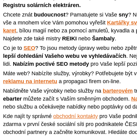
Registru solárních elektráren.
Chcete znát
budoucnost
? Pamatujete si Vaše
sny
? N
vše a mnohem více Vám pomohou vyřešit
Kartářky sv
karet
, bílou magií nebo za pomocí amuletů, kyvadla 
Najdete zde také mistry
REIKI
nebo
Šambaly
.
Co je to
SEO
? To jsou metody úpravy webu nebo zpětné
lepší dohledání Vašeho webu ve vyhledávačích
. Ne
lidi.
Nabízím poctivé SEO metody
pro Vaše lepší pozi
Máte web? Nabízíte služby, výrobky? Potřebujete být 
reklamu na internetu
a propagaci firem on-line.
Nabídněte Vaše výrobky nebo služby na
barterovém
t
ebarter
můžete začít s Vaším směnným obchodem.
N
nebo službu a očekávejte nabídky nebo poptávky od dal
Kde najít ty správné
obchodní kontakty
pro Vaše podn
zdarma v první české sociální síti pro podnikatele ČE
obchodní partnery a začněte komunikovat. Hledáte dod