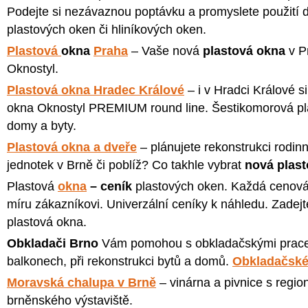
Podejte si nezávaznou poptávku a promyslete použití 
plastových oken či hliníkových oken.
Plastová
okna
Praha
– Vaše nová
plastová okna
v P
Oknostyl.
Plastová okna Hradec Králové
– i v Hradci Králové s
okna Oknostyl PREMIUM round line. Šestikomorová pl
domy a byty.
Plastová okna a dveře
– plánujete rekonstrukci rodi
jednotek v Brně či poblíž? Co takhle vybrat
nová plas
Plastová
okna
– ceník
plastových oken. Každá cenová
míru zákazníkovi. Univerzální ceníky k náhledu. Zadej
plastová okna.
Obkladači Brno
Vám pomohou s obkladačskými prace
balkonech, při rekonstrukci bytů a domů.
Obkladačské
Moravská chalupa v Brně
– vinárna a pivnice s regio
brněnského výstaviště.