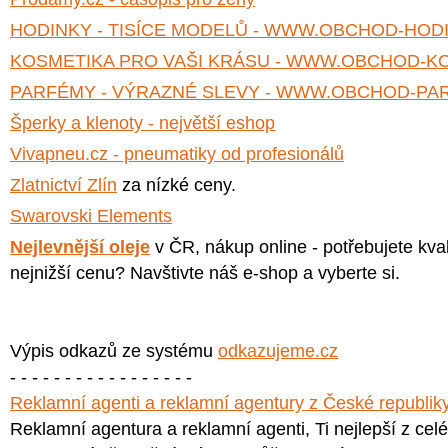
HODINKY - TISÍCE MODELŮ - WWW.OBCHOD-HOD
KOSMETIKA PRO VAŠI KRÁSU - WWW.OBCHOD-K
PARFÉMY - VÝRAZNÉ SLEVY - WWW.OBCHOD-PA
Šperky a klenoty - největší eshop
Vivapneu.cz - pneumatiky od profesionálů
Zlatnictví Zlín
za nízké ceny.
Swarovski Elements
Nejlevnější oleje
v ČR, nákup online - potřebujete kvali
nejnižší cenu? Navštivte náš e-shop a vyberte si.
Výpis odkazů ze systému
odkazujeme.cz
- - - - - - - - - - - - - - - - -
Reklamní agenti a reklamní agentury z České republik
Reklamní agentura a reklamní agenti, Ti nejlepší z cel