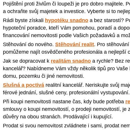
Pojištění proti živlům či loupeži je pro dobro majitele. 
a ochraňte svůj majetek a investice. Vyberte si to nejle
Rádi byste získali
hypotéku snadno
a bez starostí? P
hypoteční poradce, kteří Vám pomohou, poradí a dopor
financování nemovitosti podle Vašich požadavků a mož
Stěhování do nového.
Stěhování realit
. Pro stěhován
pomůžeme najít osvědčeného profesionála a nejlepší c
Jak se dopracovat k
realitám snadno
a rychle? Bez rea
kancelář? Nabídneme Vám vždy několik tipů pro Vaše 
domu, pozemku či jiné nemovitosti.
Slušná a poctivá
realitní kancelář. Neriskujte svůj ma
férové jednání, slušné ceny, profesionální vystupování.
Při koupi nemovitosti nastane čas, kdy bude potřeba
re
smlouvy o koupi nemovitostí, o prodeji nemovitostí, je
důvěry na obou stranách. Prodávající i kupující.
Prodat si svou nemovitost zvládnete i sami, prodat ne