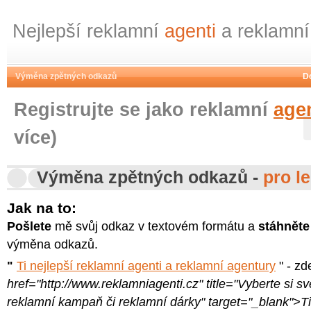
Nejlepší reklamní
agenti
a reklamn
Výměna zpětných odkazů
D
Registrujte se jako reklamní
age
více)
Výměna zpětných odkazů -
pro l
Jak na to:
Pošlete
mě svůj odkaz v textovém formátu a
stáhněte
výměna odkazů.
"
Ti nejlepší reklamní agenti a reklamní agentury
" - zd
href="http://www.reklamniagenti.cz" title="Vyberte si s
reklamní kampaň či reklamní dárky" target="_blank">Ti 