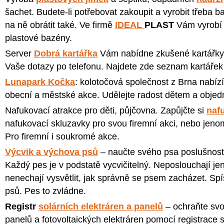
šachet. Budete-li potřebovat zakoupit a vyrobit třeba 
na ně obrátit také. Ve firmě
IDEAL
PLAST
Vám vyrobí n
plastové bazény.
Server
Dobrá kartářka
Vám nabídne zkušené kartářky
Vaše dotazy po telefonu. Najdete zde seznam kartářek
Lunapark Kočka
: kolotočová společnost z Brna nabíz
obecní a městské akce. Udělejte radost dětem a objedn
Nafukovací atrakce pro děti, půjčovna. Zapůjčte si
naf
nafukovací skluzavky pro svou firemní akci, nebo jeno
Pro firemní i soukromé akce.
Výcvik a výchova psů
– naučte svého psa poslušnost
Každý pes je v podstatě vycvičitelný. Neposlouchají jen 
nenechají vysvětlit, jak správně se psem zacházet. Spíš
psů. Pes to zvládne.
Registr
solárních elektráren a panelů
– ochraňte svou
panelů a fotovoltaických elektráren pomocí registrace 