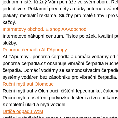
jednom místě. Každý Vám pomůže ve svém oboru. Rekl
jednotlivce. Reklamní předměty a dárky, internetová rek
plakáty, mediální reklama. Služby pro malé firmy i pro 
každý.
Internetový obchod, E shop AAAobchod
Internetové nákupní centrum. Tisíce položek, kvalitní 
služby.
Ponorná čerpadla ALFApumpy
ALFApumpy - ponorná čerpadla a domácí vodárny od č
ponorna-cerpadla.cz obsahuje vibrační čerpadla Ruche,
čerpadla. Domácí vodárny se samonosávacím čerpadl
systémy vodáren bez zásobníku pro vibrační čerpadla.
Ruční mytí aut Olomouc
Ruční mytí aut v Olomouci, čištění tepecírunku, čalouněn
Ruční mytí a ošetření podvozku, leštění a tvrzení karose
Kompletní úklid a mytí vozidel.
Drtiče odpadu W:M