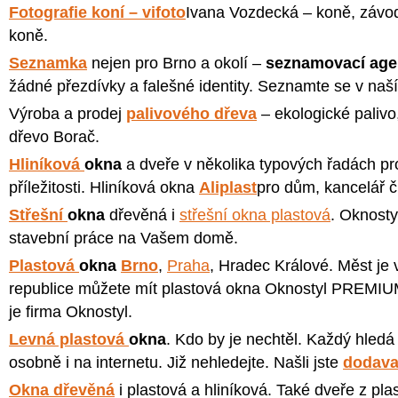
Fotografie koní – vifoto
Ivana Vozdecká – koně, závody
koně.
Seznamka
nejen pro Brno a okolí –
seznamovací age
žádné přezdívky a falešné identity. Seznamte se v na
Výroba a prodej
palivového dřeva
– ekologické palivo
dřevo Borač.
Hliníková
okna
a dveře v několika typových řadách pr
příležitosti. Hliníková okna
Aliplast
pro dům, kancelář 
Střešní
okna
dřevěná i
střešní okna plastová
. Oknost
stavební práce na Vašem domě.
Plastová
okna
Brno
,
Praha
, Hradec Králové. Měst je v
republice můžete mít plastová okna Oknostyl PREMIU
je firma Oknostyl.
Levná plastová
okna
. Kdo by je nechtěl. Každý hledá
osobně i na internetu. Již nehledejte. Našli jste
dodava
Okna dřevěná
i plastová a hliníková. Také dveře z pla