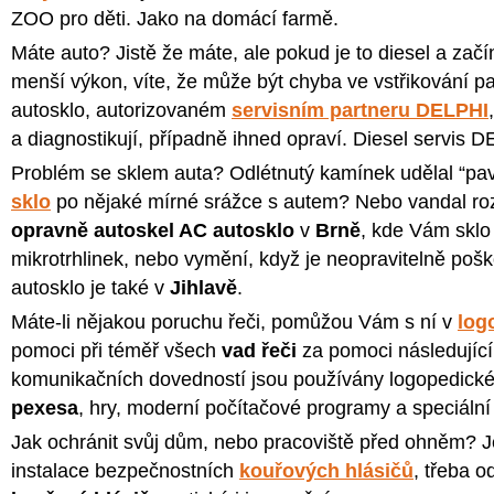
ZOO pro děti. Jako na domácí farmě.
Máte auto? Jistě že máte, ale pokud je to diesel a zač
menší výkon, víte, že může být chyba ve vstřikování pa
autosklo, autorizovaném
servisním partneru DELPHI
a diagnostikují, případně ihned opraví. Diesel servis 
Problém se sklem auta? Odlétnutý kamínek udělal “
sklo
po nějaké mírné srážce s autem? Nebo vandal roz
opravně autoskel AC autosklo
v
Brně
, kde Vám sklo 
mikrotrhlinek, nebo vymění, když je neopravitelně po
autosklo je také v
Jihlavě
.
Máte-li nějakou poruchu řeči, pomůžou Vám s ní v
log
pomoci při téměř všech
vad řeči
za pomoci následující
komunikačních dovedností jsou používány logopedické
pexesa
, hry, moderní počítačové programy a speciáln
Jak ochránit svůj dům, nebo pracoviště před ohněm? J
instalace bezpečnostních
kouřových hlásičů
, třeba o