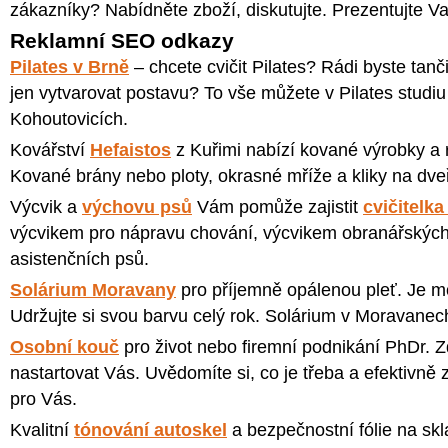
zákazníky? Nabídněte zboží, diskutujte. Prezentujte Va
Reklamní SEO odkazy
Pilates v Brně
– chcete cvičit Pilates? Rádi byste tan
jen vytvarovat postavu? To vše můžete v Pilates studi
Kohoutovicích.
Kovářství
Hefaistos
z Kuřimi nabízí kované výrobky a 
Kované brány nebo ploty, okrasné mříže a kliky na dve
Výcvik a
výchovu psů
Vám pomůže zajistit
cvičitelka
výcvikem pro nápravu chování, výcvikem obranářských
asistenčních psů.
Solárium Moravany
pro příjemně opálenou pleť. Je m
Udržujte si svou barvu celý rok. Solárium v Moravanech
Osobní kouč
pro život nebo firemní podnikání PhDr
nastartovat Vás. Uvědomíte si, co je třeba a efektivně 
pro Vás.
Kvalitní
tónování autoskel
a bezpečnostní fólie na skl