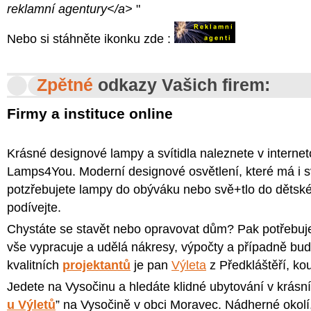
reklamní agentury</a>
"
Nebo si stáhněte ikonku zde :
Zpětné
odkazy Vašich firem:
Firmy a instituce online
Krásné designové lampy a svítidla naleznete v intern
Lamps4You. Moderní designové osvětlení, které má i 
potzřebujete lampy do obýváku nebo svě+tlo do dětské
podívejte.
Chystáte se stavět nebo opravovat dům? Pak potřebujet
vše vypracuje a udělá nákresy, výpočty a případně bud
kvalitních
projektantů
je pan
Výleta
z Předkláštěří, ko
Jedete na Vysočinu a hledáte klidné ubytování v krásn
u Výletů
” na Vysočině v obci Moravec. Nádherné okolí