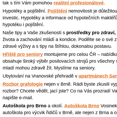
tak s tím Vám pomohou
realitní profesionálové
.
Hypotéky a pojištění.
Pojištění
nemovitosti je důležito
investic. Hypotéky a informace od hypotečních makléřů
hypotéku i pojištění.
Naše tipy a Vaše zkušenosti s
prostředky pro zdraví,
života a zachování mládí a kondice. Podělte se o své 
zdravé výživy a s tipy na štíhlou, dokonalou postavu.
Hřiště pro seniory
montujeme pro celou ČR – nabídka 
obsahuje široký výběr posilovacích strojů pro všechny 
mladí mohou zdravě žít. Myslíme na seniory.
Ubytování na Vranovské přehradě v
apartmánech Sa
Rozbor grafologie
nejen v Brně. Rádi byste zkusili vy
rozbor? Chcete vědět, jací jste? Co na Vás prozradí 
napište e-mail.
Autoškola pro Brno
a okolí.
Autoškola Brno
Vosinek
autoškola pro výcvik řidičů v Brně, ale nejen z Brna a o