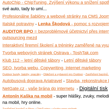
AutoChip - ChipTuning. Zvýšení výkonu a snížení spotř
své auto, tady to umí...
Profesionálne šablóny a webové stránky na CMS Joom
Italské potraviny
-
Lenka Škodová
- pomoc s rozvojem
AUDITOR BPO
= bezproblémové účetnictví přes inter
outsourcing mezd
Interaktivní firemní školení a tréninky zaměřené na využ
Tvorba webových stránek Ostrava - ToshTak.com
Klub 112 – letní dětské tábory
-
Letní dětské tábory
SEO, tvorba webu, Copywriting, internet marketing
Outdoor bundy, batohy, spacáky
-
Oblečení a vybavení pro Outdoor
-
Zastřešení bazénů 
Autobusová doprava Ariatravel
-
Stavba, rekonstrukce 
Digitální tisk
NetGate.cz - vaše brána do internetu
-
Antonín Kaška na mobil
- super hlášky, zvuky, melodi
na mobil, hry online.
Zastřešení bazénů e-Shop
-
ChipTuning
-
výroba www stránek