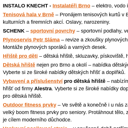
INSTALO KNECHT
-
Instalatéři Brno
– elektro, vodo 
Tenisová hala v Brně
– Pronájem tenisových kurtů v 
kulturních a firemních akcí. Oslavy, narozeniny.
SCHENK
–
sportovní povrchy
– sportovní podlahy, v
Plynoservis Petr Sláma
– revize a zkoušky plynových 
Montáže plynových sporáků a varných desek.
Hřiště pro děti
– dětská hřiště, skluzavky, pískoviště, h
Dětská hřiště
nejen pro Brno a okolí – nabídka dětský
Vyberte si ze široké nabídky dětských hřišť a doplňků.
Vybavení a příslušenství
pro dětská hřiště
– nabízím
hřišť od firmy
Alestra
. Vyberte si ze široké nabídky dop
pro dětská hřiště.
Outdoor fitness prvky
– Ve světě a konečně i u nás z
velký boom fitness prvky pro seniory. Protáhnout tělo, zl
je cílem moderního důchodce.