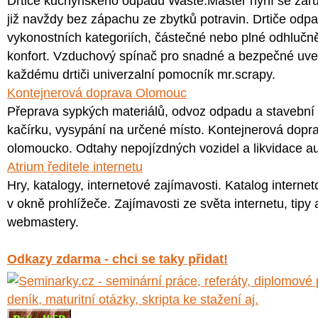
Drtiče kuchyňského odpadu Waste:Master nyní se záru
již navždy bez zápachu ze zbytků potravin. Drtiče odp
vykonostních kategoriích, částečné nebo plné odhlučně
konfort. Vzduchový spínač pro snadné a bezpečné uv
každému drtiči univerzalní pomocník mr.scrapy.
Kontejnerová doprava Olomouc
Přeprava sypkých materiálů, odvoz odpadu a stavební 
kačírku, vysypání na určené místo. Kontejnerová dopr
olomoucko. Odtahy nepojízdných vozidel a likvidace a
Atrium ředitele internetu
Hry, katalogy, internetové zajímavosti. Katalog interne
v okně prohlížeče. Zajímavosti ze světa internetu, tipy 
webmastery.
Odkazy zdarma - chci se taky přidat!