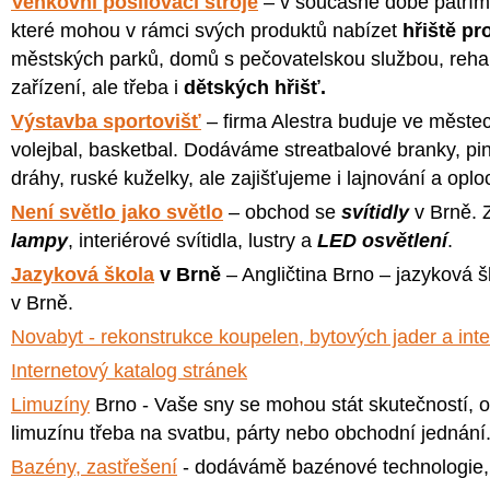
Venkovní posilovací stroje
– v současné době patřím
které mohou v rámci svých produktů nabízet
hřiště pr
městských parků, domů s pečovatelskou službou, rehab
zařízení, ale třeba i
dětských hřišť.
Výstavba sportovišť
– firma Alestra buduje ve městec
volejbal, basketbal. Dodáváme streatbalové branky, pi
dráhy, ruské kuželky, ale zajišťujeme i lajnování a oplo
Není světlo jako světlo
– obchod se
svítidly
v Brně. 
lampy
, interiérové svítidla, lustry a
LED osvětlení
.
Jazyková škola
v Brně
– Angličtina Brno – jazyková 
v Brně.
Novabyt - rekonstrukce koupelen, bytových jader a inte
Internetový katalog stránek
Limuzíny
Brno - Vaše sny se mohou stát skutečností, ob
limuzínu třeba na svatbu, párty nebo obchodní jednání
Bazény, zastřešení
- dodávámě bazénové technologie