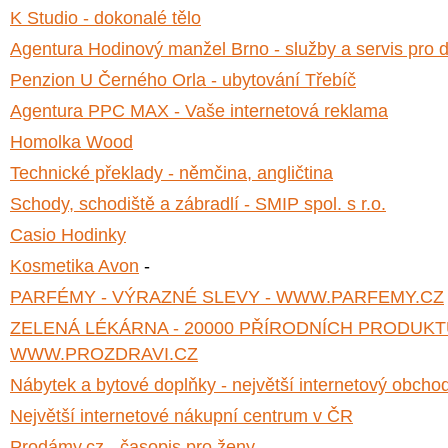
K Studio - dokonalé tělo
Agentura Hodinový manžel Brno - služby a servis pro 
Penzion U Černého Orla - ubytování Třebíč
Agentura PPC MAX - Vaše internetová reklama
Homolka Wood
Technické překlady - němčina, angličtina
Schody, schodiště a zábradlí - SMIP spol. s r.o.
Casio Hodinky
Kosmetika Avon
-
PARFÉMY - VÝRAZNÉ SLEVY - WWW.PARFEMY.CZ
ZELENÁ LÉKÁRNA - 20000 PŘÍRODNÍCH PRODUKT
WWW.PROZDRAVI.CZ
Nábytek a bytové doplňky - největší internetový obcho
Největší internetové nákupní centrum v ČR
Prodámy.cz - časopis pro ženy