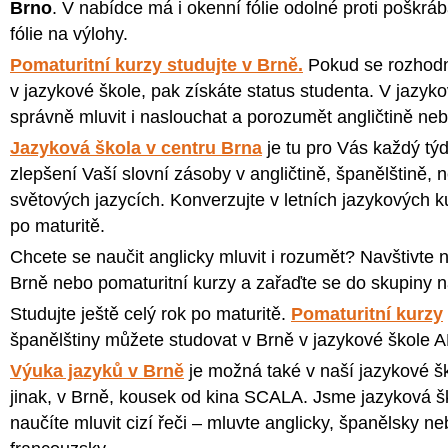
Brno
. V nabídce má i okenní fólie odolné proti poškr
fólie na výlohy.
Pomaturitní kurzy studujte v Brně.
Pokud se rozhodne
v jazykové škole, pak získáte status studenta. V jazyk
správně mluvit i naslouchat a porozumět angličtině neb
Jazyková škola v centru Brna
je tu pro Vás každý tý
zlepšení Vaší slovní zásoby v angličtině, španělštině, 
světových jazycích. Konverzujte v letních jazykových k
po maturitě.
Chcete se naučit anglicky mluvit i rozumět? Navštivte
Brně nebo pomaturitní kurzy a zařaďte se do skupiny n
Studujte ještě celý rok po maturitě.
Pomaturitní kurzy
španělštiny můžete studovat v Brně v jazykové škole
Výuka jazyků v Brně
je možná také v naší jazykové šk
jinak, v Brně, kousek od kina SCALA. Jsme jazyková 
naučíte mluvit cizí řeči – mluvte anglicky, španělsky n